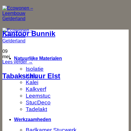
Ga
naar
inhoud
Kantoor Bunnik
09
mei
Natuurlijke Materialen
Lees verder
→
Isolatie
Tabakschuur Elst
Kalk
Kalei
Kalkverf
Leemstuc
StucDeco
Tadelakt
Werkzaamheden
Badkamer Stucwerk