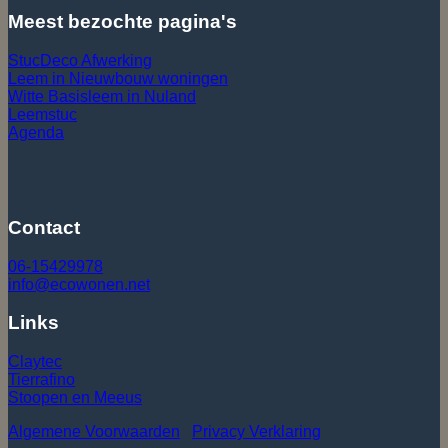
Meest bezochte pagina's
StucDeco Afwerking
Leem in Nieuwbouw
woningen
Witte Basisleem in Nuland
Leemstuc
Agenda
Contact
06-15429978
info@ecowonen.net
Links
Claytec
Tierrafino
Stoopen en Meeus
Algemene Voorwaarden
Privacy Verklaring