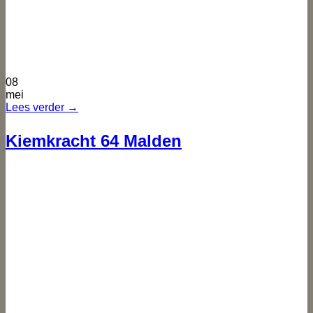
08
mei
Lees verder
→
Kiemkracht 64 Malden