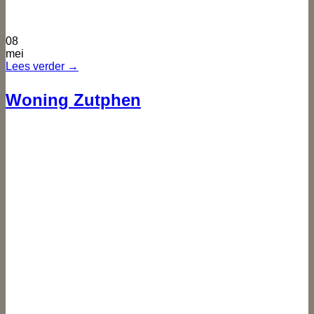
08
mei
Lees verder
→
Woning Zutphen