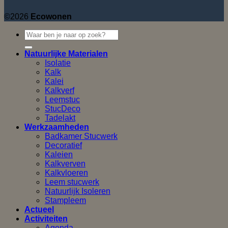
©2026
Ecowonen
Natuurlijke Materialen
Isolatie
Kalk
Kalei
Kalkverf
Leemstuc
StucDeco
Tadelakt
Werkzaamheden
Badkamer Stucwerk
Decoratief
Kaleien
Kalkverven
Kalkvloeren
Leem stucwerk
Natuurlijk Isoleren
Stampleem
Actueel
Activiteiten
Agenda