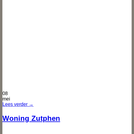
08
mei
Lees verder
→
Woning Zutphen