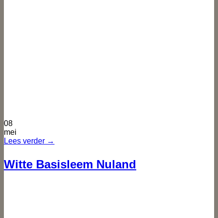
08
mei
Lees verder
→
Witte Basisleem Nuland