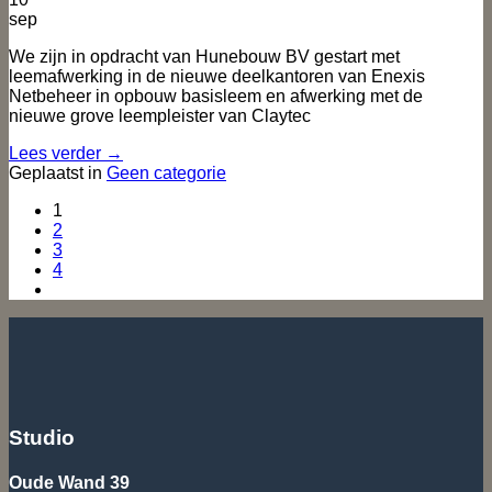
sep
We zijn in opdracht van Hunebouw BV gestart met
leemafwerking in de nieuwe deelkantoren van Enexis
Netbeheer in opbouw basisleem en afwerking met de
nieuwe grove leempleister van Claytec
Lees verder
→
Geplaatst in
Geen categorie
1
2
3
4
Studio
Oude Wand 39