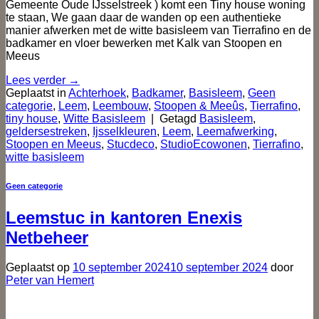
Gemeente Oude IJsselstreek ) komt een Tiny house woning
te staan, We gaan daar de wanden op een authentieke
manier afwerken met de witte basisleem van Tierrafino en de
badkamer en vloer bewerken met Kalk van Stoopen en
Meeus
Lees verder
→
Geplaatst in
Achterhoek
,
Badkamer
,
Basisleem
,
Geen
categorie
,
Leem
,
Leembouw
,
Stoopen & Meeûs
,
Tierrafino
,
tiny house
,
Witte Basisleem
|
Getagd
Basisleem
,
geldersestreken
,
Ijsselkleuren
,
Leem
,
Leemafwerking
,
Stoopen en Meeus
,
Stucdeco
,
StudioEcowonen
,
Tierrafino
,
witte basisleem
Geen categorie
Leemstuc in kantoren Enexis
Netbeheer
Geplaatst op
10 september 2024
10 september 2024
door
Peter van Hemert