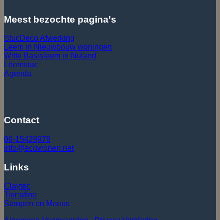
Meest bezochte pagina's
StucDeco Afwerking
Leem in Nieuwbouw
woningen
Witte Basisleem in Nuland
Leemstuc
Agenda
Contact
06-15429978
info@ecowonen.net
Links
Claytec
Tierrafino
Stoopen en Meeus