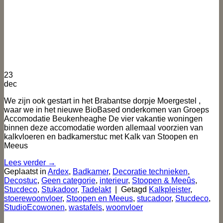
23
dec
We zijn ook gestart in het Brabantse dorpje Moergestel ,
waar we in het nieuwe BioBased onderkomen van Groeps
Accomodatie Beukenheaghe De vier vakantie woningen
binnen deze accomodatie worden allemaal voorzien van
kalkvloeren en badkamerstuc met Kalk van Stoopen en
Meeus
Lees verder
→
Geplaatst in
Ardex
,
Badkamer
,
Decoratie technieken
,
Decostuc
,
Geen categorie
,
interieur
,
Stoopen & Meeûs
,
Stucdeco
,
Stukadoor
,
Tadelakt
|
Getagd
Kalkpleister
,
stoerewoonvloer
,
Stoopen en Meeus
,
stucadoor
,
Stucdeco
,
StudioEcowonen
,
wastafels
,
woonvloer