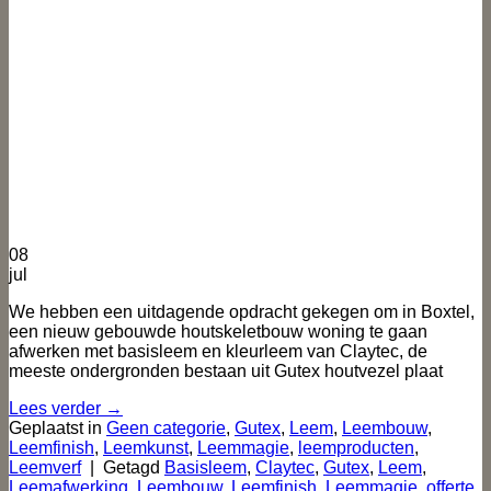
08
jul
We hebben een uitdagende opdracht gekegen om in Boxtel,
een nieuw gebouwde houtskeletbouw woning te gaan
afwerken met basisleem en kleurleem van Claytec, de
meeste ondergronden bestaan uit Gutex houtvezel plaat
Lees verder
→
Geplaatst in
Geen categorie
,
Gutex
,
Leem
,
Leembouw
,
Leemfinish
,
Leemkunst
,
Leemmagie
,
leemproducten
,
Leemverf
|
Getagd
Basisleem
,
Claytec
,
Gutex
,
Leem
,
Leemafwerking
,
Leembouw
,
Leemfinish
,
Leemmagie
,
offerte
,