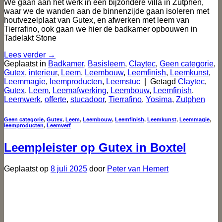
We gaan aan het werk in een bijzondere villa in Zutphen,
waar we de wanden aan de binnenzijde gaan isoleren met
houtvezelplaat van Gutex, en afwerken met leem van
Tierrafino, ook gaan we hier de badkamer opbouwen in
Tadelakt Stone
Lees verder
→
Geplaatst in
Badkamer
,
Basisleem
,
Claytec
,
Geen categorie
,
Gutex
,
interieur
,
Leem
,
Leembouw
,
Leemfinish
,
Leemkunst
,
Leemmagie
,
leemproducten
,
Leemstuc
|
Getagd
Claytec
,
Gutex
,
Leem
,
Leemafwerking
,
Leembouw
,
Leemfinish
,
Leemwerk
,
offerte
,
stucadoor
,
Tierrafino
,
Yosima
,
Zutphen
Geen categorie
,
Gutex
,
Leem
,
Leembouw
,
Leemfinish
,
Leemkunst
,
Leemmagie
,
leemproducten
,
Leemverf
Leempleister op Gutex in Boxtel
Geplaatst op
8 juli 2025
door
Peter van Hemert