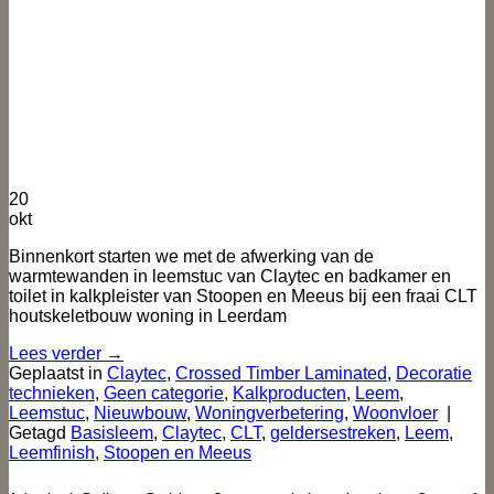
20
okt
Binnenkort starten we met de afwerking van de
warmtewanden in leemstuc van Claytec en badkamer en
toilet in kalkpleister van Stoopen en Meeus bij een fraai CLT
houtskeletbouw woning in Leerdam
Lees verder
→
Geplaatst in
Claytec
,
Crossed Timber Laminated
,
Decoratie
technieken
,
Geen categorie
,
Kalkproducten
,
Leem
,
Leemstuc
,
Nieuwbouw
,
Woningverbetering
,
Woonvloer
|
Getagd
Basisleem
,
Claytec
,
CLT
,
geldersestreken
,
Leem
,
Leemfinish
,
Stoopen en Meeus