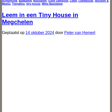
Achterhoek
,
Badkamer
,
Basisleem
,
Geen categorie
,
Leem
,
Leembouw
,
Stoopen &
Meeûs
,
Tierrafino
,
tiny house
,
Witte Basisleem
Leem in een Tiny House in
Megchelen
Geplaatst op
14 oktober 2024
door
Peter van Hemert