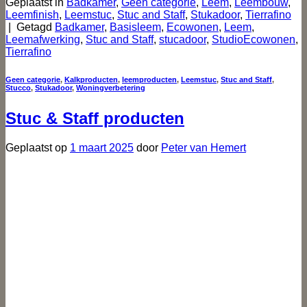
Geplaatst in
Badkamer
,
Geen categorie
,
Leem
,
Leembouw
,
Leemfinish
,
Leemstuc
,
Stuc and Staff
,
Stukadoor
,
Tierrafino
|
Getagd
Badkamer
,
Basisleem
,
Ecowonen
,
Leem
,
Leemafwerking
,
Stuc and Staff
,
stucadoor
,
StudioEcowonen
,
Tierrafino
Geen categorie
,
Kalkproducten
,
leemproducten
,
Leemstuc
,
Stuc and Staff
,
Stucco
,
Stukadoor
,
Woningverbetering
Stuc & Staff producten
Geplaatst op
1 maart 2025
door
Peter van Hemert