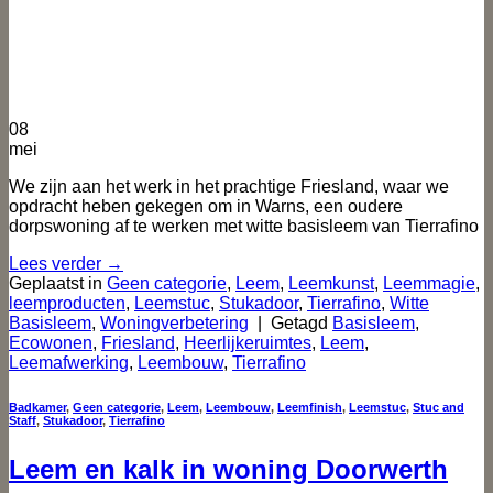
08
mei
We zijn aan het werk in het prachtige Friesland, waar we
opdracht heben gekegen om in Warns, een oudere
dorpswoning af te werken met witte basisleem van Tierrafino
Lees verder
→
Geplaatst in
Geen categorie
,
Leem
,
Leemkunst
,
Leemmagie
,
leemproducten
,
Leemstuc
,
Stukadoor
,
Tierrafino
,
Witte
Basisleem
,
Woningverbetering
|
Getagd
Basisleem
,
Ecowonen
,
Friesland
,
Heerlijkeruimtes
,
Leem
,
Leemafwerking
,
Leembouw
,
Tierrafino
Badkamer
,
Geen categorie
,
Leem
,
Leembouw
,
Leemfinish
,
Leemstuc
,
Stuc and
Staff
,
Stukadoor
,
Tierrafino
Leem en kalk in woning Doorwerth