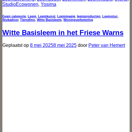
StudioEcowonen
,
Yosima
Geen categorie
,
Leem
,
Leemkunst
,
Leemmagie
,
leemproducten
,
Leemstuc
,
Stukadoor
,
Tierrafino
,
Witte Basisleem
,
Woningverbetering
Witte Basisleem in het Friese Warns
Geplaatst op
8 mei 2025
8 mei 2025
door
Peter van Hemert