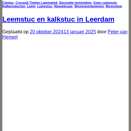
Claytec
,
Crossed Timber Laminated
,
Decoratie technieken
,
Geen categorie
,
Kalkproducten
,
Leem
,
Leemstuc
,
Nieuwbouw
,
Woningverbetering
,
Woonvloer
Leemstuc en kalkstuc in Leerdam
Geplaatst op
20 oktober 2024
13 januari 2025
door
Peter van
Hemert