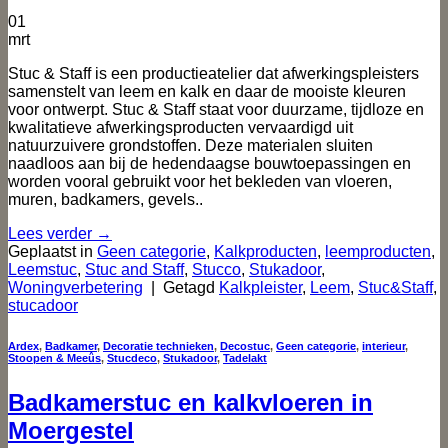
01
mrt
Stuc & Staff is een productieatelier dat afwerkingspleisters
samenstelt van leem en kalk en daar de mooiste kleuren
voor ontwerpt. Stuc & Staff staat voor duurzame, tijdloze en
kwalitatieve afwerkingsproducten vervaardigd uit
natuurzuivere grondstoffen. Deze materialen sluiten
naadloos aan bij de hedendaagse bouwtoepassingen en
worden vooral gebruikt voor het bekleden van vloeren,
muren, badkamers, gevels..
Lees verder
→
Geplaatst in
Geen categorie
,
Kalkproducten
,
leemproducten
,
Leemstuc
,
Stuc and Staff
,
Stucco
,
Stukadoor
,
Woningverbetering
|
Getagd
Kalkpleister
,
Leem
,
Stuc&Staff
,
stucadoor
Ardex
,
Badkamer
,
Decoratie technieken
,
Decostuc
,
Geen categorie
,
interieur
,
Stoopen & Meeûs
,
Stucdeco
,
Stukadoor
,
Tadelakt
Badkamerstuc en kalkvloeren in
Moergestel