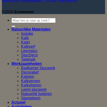
Algemene Voorwaarden
Privacy Verklaring
©2026
Ecowonen
Natuurlijke Materialen
Isolatie
Kalk
Kalei
Kalkverf
Leemstuc
StucDeco
Tadelakt
Werkzaamheden
Badkamer Stucwerk
Decoratief
Kaleien
Kalkverven
Kalkvloeren
Leem stucwerk
Natuurlijk Isoleren
Stampleem
Actueel
Activiteiten