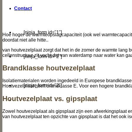
Contact
[ninja_form id="1"]
Hoe hoger de warmteopslagcapaciteit (ook wel warmtecapaciteit)
doordat niet alle hitte..
van houtvezelplaat zorgt dat het in de zomer de warmte lang bui
cellenstructuur zit vocht dat van waterdamp naar water kan gaan.
[ninja_form id="2"]
Brandklasse houtvezelplaat
Isolatiematerialen worden ingedeeld in Europese brandklassen
[ninja_form id="2"]
Houtvezelplaat heeft brandklasse E. Voor een hogere brandk
Houtvezelplaat vs. gipsplaat
Zowel houtvezelplaat als gipsplaat zijn een afwerkingsplaat en
van houtvezelplaat ten opzichte van gipsplaat is dat het ook