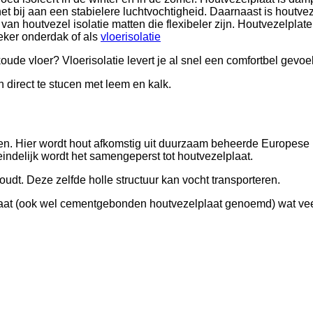
 het bij aan een stabielere luchtvochtigheid. Daarnaast is houtv
 van houtvezel isolatie matten die flexibeler zijn. Houtvezelplat
eker onderdak of als
vloerisolatie
oude vloer? Vloerisolatie levert je al snel een comfortbel gevoel
 direct te stucen met leem en kalk.
jen. Hier wordt hout afkomstig uit duurzaam beheerde Europes
eindelijk wordt het samengeperst tot houtvezelplaat.
udt. Deze zelfde holle structuur kan vocht transporteren.
aat (ook wel cementgebonden houtvezelplaat genoemd) wat veel 