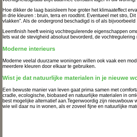
Hoe dikker de laag basisleem hoe groter het klimaateffect ervan
in drie kleuren : bruin, terra en roodtint. Eventueel met stro,
vlakken”. Als de ondergrond beschadigd is of als bijvoorbeel
Leemfinish heeft weinig vochtregulerende eigenschappen omda
Iets wat de stevigheid absoluut bevorderd, de vochtregulering 
Moderne interieurs
Moderne veelal duurzame woningen willen ook vaak een modern 
meerdere kleuren door elkaar te gebruiken.
Wist je dat natuurlijke materialen in je nieuwe
Een bewuste manier van leven gaat prima samen met comfortabe
cradle, ecologische, biobased en natuurlijke materialen in om
best mogelijke alternatief aan.Tegenwoordig zijn nieuwbouw 
wie wil daar nu in wonen, als er zoveel fijne en natuurlijke mat