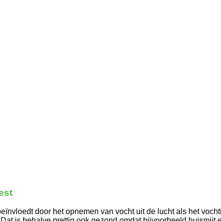
est
ïnvloedt door het opnemen van vocht uit de lucht als het vochtig
 Dat is behalve prettig ook gezond omdat bijvoorbeeld huismijt 