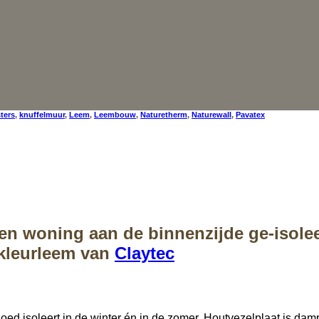
sters
,
knuffelmuur
,
Leem
,
Leembouw
,
Naturetherm
,
Naturewall
,
Pavatex
n woning aan de binnenzijde ge-isolee
kleurleem van
Claytec
 goed isoleert in de winter én in de zomer. Houtvezelplaat is d