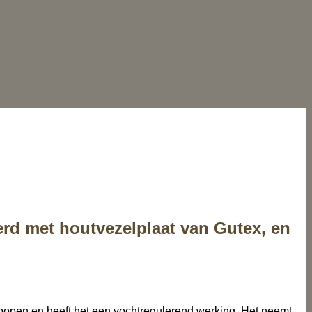
rd met houtvezelplaat van Gutex, en
ampopen en heeft het een vochtregulerend werking. Het neemt