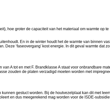
, hoe groter de capaciteit van het materiaal om warmte op te sl
tenhoudt. En in de winter houdt het de warmte van binnen vast en
 Deze ‘faseovergang’ kost energie. In dit geval warmte dat zo in 
 van A tot en met F. Brandklasse A staat voor onbrandbare mate
lasse zouden de platen verzadigd moeten worden met impregne
 kunnen gestuct worden. Bij de houtvezelplaat kan dit met leem 
 isoleert en dus meegerekend mag worden voor de ISDE-subsidie