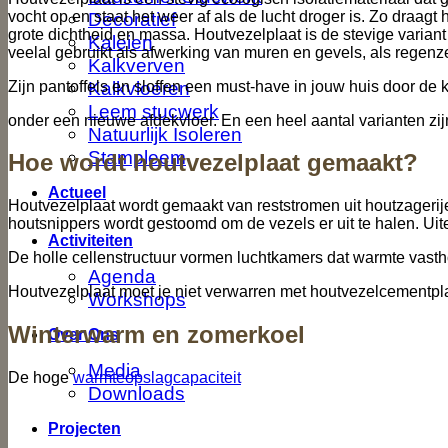
vocht op en staat het weer af als de lucht droger is. Zo draagt
Decoratief
grote dichtheid en massa. Houtvezelplaat is de stevige variant
Kaleien
veelal gebruikt als afwerking van muren en gevels, als regenz
Kalkverven
Kalkvloeren
Zijn pantoffels en sloffen een must-have in jouw huis door de k
Leem stucwerk
onder een nieuwe afdekvloer. En een heel aantal varianten zijn
Natuurlijk Isoleren
Stampleem
Hoe wordt houtvezelplaat gemaakt?
Actueel
Houtvezelplaat wordt gemaakt van reststromen uit houtzageri
houtsnippers wordt gestoomd om de vezels er uit te halen. Uit
Activiteiten
De holle cellenstructuur vormen luchtkamers dat warmte vastho
Agenda
Houtvezelplaat moet je niet verwarren met houtvezelcementpl
Workshops
Winterwarm en zomerkoel
Over Ons
Media
De hoge
warmteopslagcapaciteit
Downloads
Projecten