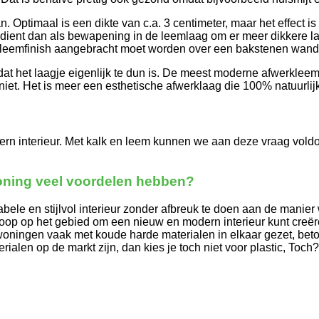
. Optimaal is een dikte van c.a. 3 centimeter, maar het effect is
 Dit dient dan als bewapening in de leemlaag om er meer dikkere 
d leemfinish aangebracht moet worden over een bakstenen wand,
t het laagje eigenlijk te dun is. De meest moderne afwerkleem
niet. Het is meer een esthetische afwerklaag die 100% natuurlijk
interieur. Met kalk en leem kunnen we aan deze vraag voldoen 
 woning veel voordelen hebben?
le en stijlvol interieur zonder afbreuk te doen aan de manier 
loop op het gebied om een nieuw en modern interieur kunt creër
woningen vaak met koude harde materialen in elkaar gezet, be
erialen op de markt zijn, dan kies je toch niet voor plastic, Toch?