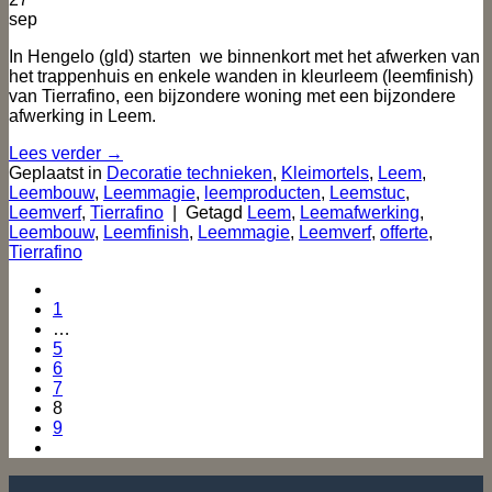
sep
In Hengelo (gld) starten we binnenkort met het afwerken van
het trappenhuis en enkele wanden in kleurleem (leemfinish)
van Tierrafino, een bijzondere woning met een bijzondere
afwerking in Leem.
Lees verder
→
Geplaatst in
Decoratie technieken
,
Kleimortels
,
Leem
,
Leembouw
,
Leemmagie
,
leemproducten
,
Leemstuc
,
Leemverf
,
Tierrafino
|
Getagd
Leem
,
Leemafwerking
,
Leembouw
,
Leemfinish
,
Leemmagie
,
Leemverf
,
offerte
,
Tierrafino
1
…
5
6
7
8
9