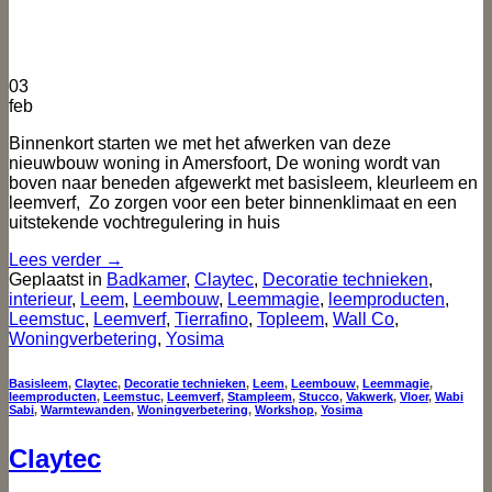
03
feb
Binnenkort starten we met het afwerken van deze
nieuwbouw woning in Amersfoort, De woning wordt van
boven naar beneden afgewerkt met basisleem, kleurleem en
leemverf, Zo zorgen voor een beter binnenklimaat en een
uitstekende vochtregulering in huis
Lees verder
→
Geplaatst in
Badkamer
,
Claytec
,
Decoratie technieken
,
interieur
,
Leem
,
Leembouw
,
Leemmagie
,
leemproducten
,
Leemstuc
,
Leemverf
,
Tierrafino
,
Topleem
,
Wall Co
,
Woningverbetering
,
Yosima
Basisleem
,
Claytec
,
Decoratie technieken
,
Leem
,
Leembouw
,
Leemmagie
,
leemproducten
,
Leemstuc
,
Leemverf
,
Stampleem
,
Stucco
,
Vakwerk
,
Vloer
,
Wabi
Sabi
,
Warmtewanden
,
Woningverbetering
,
Workshop
,
Yosima
Claytec