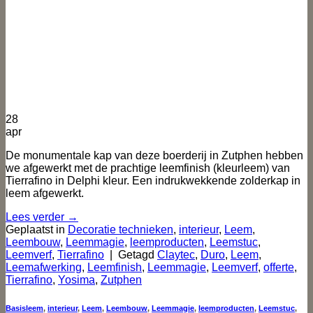
28
apr
De monumentale kap van deze boerderij in Zutphen hebben
we afgewerkt met de prachtige leemfinish (kleurleem) van
Tierrafino in Delphi kleur. Een indrukwekkende zolderkap in
leem afgewerkt.
Lees verder
→
Geplaatst in
Decoratie technieken
,
interieur
,
Leem
,
Leembouw
,
Leemmagie
,
leemproducten
,
Leemstuc
,
Leemverf
,
Tierrafino
|
Getagd
Claytec
,
Duro
,
Leem
,
Leemafwerking
,
Leemfinish
,
Leemmagie
,
Leemverf
,
offerte
,
Tierrafino
,
Yosima
,
Zutphen
Basisleem
,
interieur
,
Leem
,
Leembouw
,
Leemmagie
,
leemproducten
,
Leemstuc
,