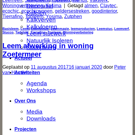
Leemverf
,
Stampleem
,
Topleem
,
Trends
,
Vakwerk
,
Decoratief
Woningverbetering
,
Yosima
|
Getagd
almen
,
Claytec
,
ecochic
,
ecochicwonen
,
geldersestreken
,
goodinterior
,
Kaleien
Tierrafino
,
Topleem
,
Yosima
,
Zutphen
Kalkverven
Kalkvloeren
Basisleem
,
Leem
,
Leembouw
,
Leemmagie
,
leemproducten
,
Leemstuc
,
Leemverf
,
Leem stucwerk
Stucco
,
Tadelakt
,
Tierrafino
,
Topleem
,
Woningverbetering
Natuurlijk Isoleren
Leem afwerking in woning
Stampleem
Zoetermeer
Actueel
Geplaatst op
11 augustus 2017
16 januari 2020
door
Peter
van Hemert
Activiteiten
Agenda
Workshops
Over Ons
Media
Downloads
Projecten