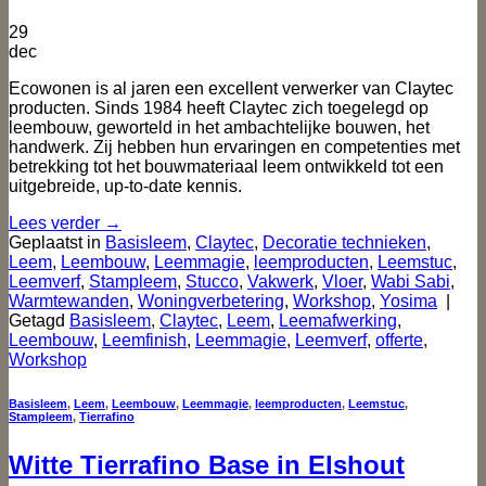
29
dec
Ecowonen is al jaren een excellent verwerker van Claytec
producten. Sinds 1984 heeft Claytec zich toegelegd op
leembouw, geworteld in het ambachtelijke bouwen, het
handwerk. Zij hebben hun ervaringen en competenties met
betrekking tot het bouwmateriaal leem ontwikkeld tot een
uitgebreide, up-to-date kennis.
Lees verder
→
Geplaatst in
Basisleem
,
Claytec
,
Decoratie technieken
,
Leem
,
Leembouw
,
Leemmagie
,
leemproducten
,
Leemstuc
,
Leemverf
,
Stampleem
,
Stucco
,
Vakwerk
,
Vloer
,
Wabi Sabi
,
Warmtewanden
,
Woningverbetering
,
Workshop
,
Yosima
|
Getagd
Basisleem
,
Claytec
,
Leem
,
Leemafwerking
,
Leembouw
,
Leemfinish
,
Leemmagie
,
Leemverf
,
offerte
,
Workshop
Basisleem
,
Leem
,
Leembouw
,
Leemmagie
,
leemproducten
,
Leemstuc
,
Stampleem
,
Tierrafino
Witte Tierrafino Base in Elshout