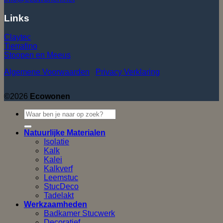
Links
Claytec
Tierrafino
Stoopen en Meeus
Algemene Voorwaarden
Privacy Verklaring
©2026
Ecowonen
Natuurlijke Materialen
Isolatie
Kalk
Kalei
Kalkverf
Leemstuc
StucDeco
Tadelakt
Werkzaamheden
Badkamer Stucwerk
Decoratief