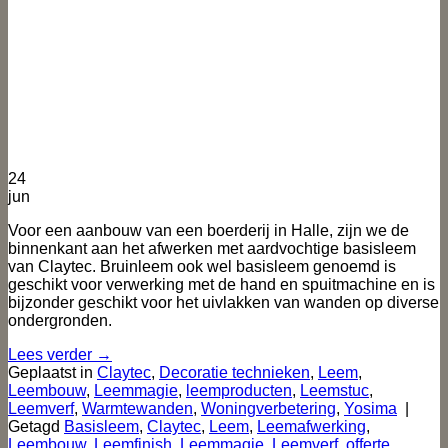
24
jun
Voor een aanbouw van een boerderij in Halle, zijn we de
binnenkant aan het afwerken met aardvochtige basisleem
van Claytec. Bruinleem ook wel basisleem genoemd is
geschikt voor verwerking met de hand en spuitmachine en is
bijzonder geschikt voor het uivlakken van wanden op diverse
ondergronden.
Lees verder
→
Geplaatst in
Claytec
,
Decoratie technieken
,
Leem
,
Leembouw
,
Leemmagie
,
leemproducten
,
Leemstuc
,
Leemverf
,
Warmtewanden
,
Woningverbetering
,
Yosima
|
Getagd
Basisleem
,
Claytec
,
Leem
,
Leemafwerking
,
Leembouw
,
Leemfinish
,
Leemmagie
,
Leemverf
,
offerte
,