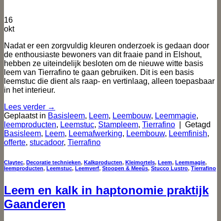
16
okt
Nadat er een zorgvuldig kleuren onderzoek is gedaan door
de enthousiaste bewoners van dit fraaie pand in Elshout,
hebben ze uiteindelijk besloten om de nieuwe witte basis
leem van Tierrafino te gaan gebruiken. Dit is een basis
leemstuc die dient als raap- en vertinlaag, alleen toepasbaar
in het interieur.
Lees verder
→
Geplaatst in
Basisleem
,
Leem
,
Leembouw
,
Leemmagie
,
leemproducten
,
Leemstuc
,
Stampleem
,
Tierrafino
|
Getagd
Basisleem
,
Leem
,
Leemafwerking
,
Leembouw
,
Leemfinish
,
offerte
,
stucadoor
,
Tierrafino
Claytec
,
Decoratie technieken
,
Kalkproducten
,
Kleimortels
,
Leem
,
Leemmagie
,
leemproducten
,
Leemstuc
,
Leemverf
,
Stoopen & Meeûs
,
Stucco Lustro
,
Tierrafino
Leem en kalk in haptonomie praktijk
Gaanderen