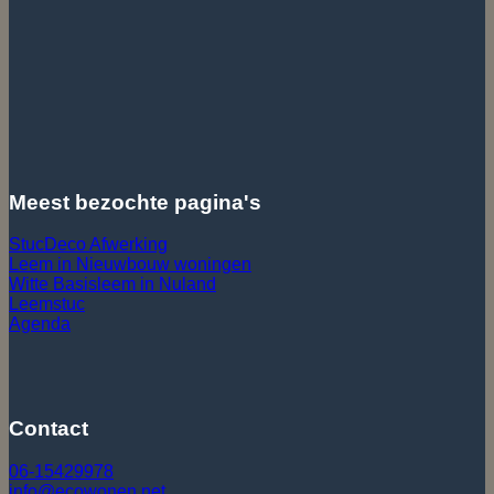
Meest bezochte pagina's
StucDeco Afwerking
Leem in Nieuwbouw
woningen
Witte Basisleem in Nuland
Leemstuc
Agenda
Contact
06-15429978
info@ecowonen.net