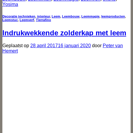
Yosima
Decoratie technieken
,
interieur
,
Leem
,
Leembouw
,
Leemmagie
,
leemproducten
,
Leemstuc
,
Leemverf
,
Tierrafino
Indrukwekkende zolderkap met leem
Geplaatst op
28 april 2017
16 januari 2020
door
Peter van
Hemert