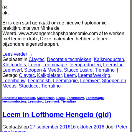
04
okt
Er is een start gemaakt om de nieuwe haptonomie
praktijkruimte van Minka de
Weerd. www.zwangerschapshaptonomie.com af te werken
met leem en kalk, Deze materialen hebben allebei
bijzondere eigenschappen.
Lees verder
→
Geplaatst in
Claytec
,
Decoratie technieken
,
Kalkproducten
,
Kleimortels
,
Leem
,
Leemmagie
,
leemproducten
,
Leemstuc
,
Leemverf
,
Stoopen & Meeûs
,
Stucco Lustro
,
Tierrafino
|
Getagd
Claytec
,
Kalkpleister
,
Leem
,
Leemafwerking
,
Leembouw
,
Leemfinish
,
Leemmagie
,
Leemverf
,
Stoopen en
Meeus
,
Stucdeco
,
Tierrafino
Decoratie technieken
,
Kleimortels
,
Leem
,
Leembouw
,
Leemmagie
,
leemproducten
,
Leemstuc
,
Leemverf
,
Tierrafino
Leem in Lofthome Hengelo (gld)
Geplaatst op
27 september 2016
16 oktober 2016
door
Peter