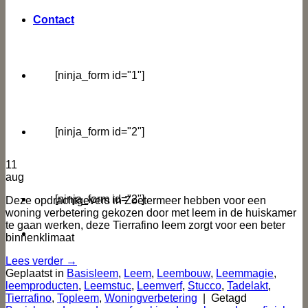
Contact
[ninja_form id="1"]
[ninja_form id="2"]
11
aug
[ninja_form id="2"]
Deze opdrachtgevers in Zoetermeer hebben voor een
woning verbetering gekozen door met leem in de huiskamer
te gaan werken, deze Tierrafino leem zorgt voor een beter
binnenklimaat
Lees verder
→
Geplaatst in
Basisleem
,
Leem
,
Leembouw
,
Leemmagie
,
leemproducten
,
Leemstuc
,
Leemverf
,
Stucco
,
Tadelakt
,
Tierrafino
,
Topleem
,
Woningverbetering
|
Getagd