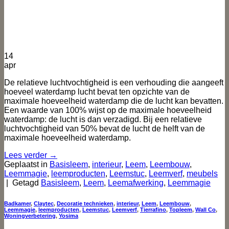
14
apr
De relatieve luchtvochtigheid is een verhouding die aangeeft
hoeveel waterdamp lucht bevat ten opzichte van de
maximale hoeveelheid waterdamp die de lucht kan bevatten.
Een waarde van 100% wijst op de maximale hoeveelheid
waterdamp: de lucht is dan verzadigd. Bij een relatieve
luchtvochtigheid van 50% bevat de lucht de helft van de
maximale hoeveelheid waterdamp.
Lees verder
→
Geplaatst in
Basisleem
,
interieur
,
Leem
,
Leembouw
,
Leemmagie
,
leemproducten
,
Leemstuc
,
Leemverf
,
meubels
|
Getagd
Basisleem
,
Leem
,
Leemafwerking
,
Leemmagie
Badkamer
,
Claytec
,
Decoratie technieken
,
interieur
,
Leem
,
Leembouw
,
Leemmagie
,
leemproducten
,
Leemstuc
,
Leemverf
,
Tierrafino
,
Topleem
,
Wall Co
,
Woningverbetering
,
Yosima