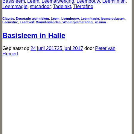
Basisleem
,
Leem
,
Leemafwerking
,
Leembouw
,
Leemfinish
,
Leemmagie
,
stucadoor
,
Tadelakt
,
Tierrafino
Claytec
,
Decoratie technieken
,
Leem
,
Leembouw
,
Leemmagie
,
leemproducten
,
Leemstuc
,
Leemverf
,
Warmtewanden
,
Woningverbetering
,
Yosima
Basisleem in Halle
Geplaatst op
24 juni 2017
25 juni 2017
door
Peter van
Hemert